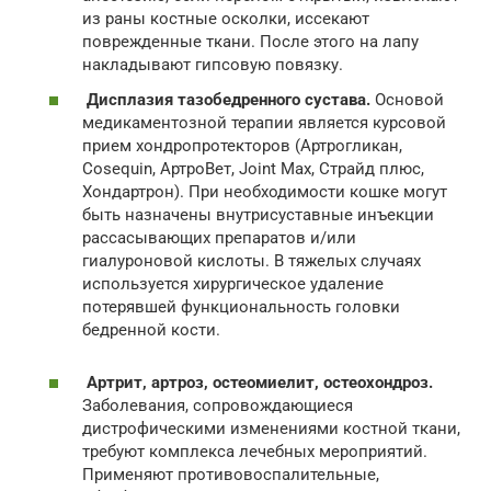
из раны костные осколки, иссекают
поврежденные ткани. После этого на лапу
накладывают гипсовую повязку.
Дисплазия тазобедренного сустава.
Основой
медикаментозной терапии является курсовой
прием хондропротекторов (Артрогликан,
Cosequin, АртроВет, Joint Max, Страйд плюс,
Хондартрон). При необходимости кошке могут
быть назначены внутрисуставные инъекции
рассасывающих препаратов и/или
гиалуроновой кислоты. В тяжелых случаях
используется хирургическое удаление
потерявшей функциональность головки
бедренной кости.
Артрит, артроз, остеомиелит, о
стеохондроз.
Заболевания, сопровождающиеся
дистрофическими изменениями костной ткани,
требуют комплекса лечебных мероприятий.
Применяют противовоспалительные,