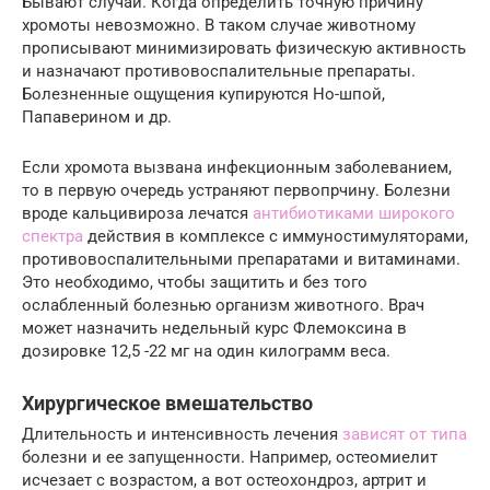
Бывают случаи. Когда определить точную причину
хромоты невозможно. В таком случае животному
прописывают минимизировать физическую активность
и назначают противовоспалительные препараты.
Болезненные ощущения купируются Но-шпой,
Папаверином и др.
Если хромота вызвана инфекционным заболеванием,
то в первую очередь устраняют первопрчину. Болезни
вроде кальцивироза лечатся
антибиотиками широкого
спектра
действия в комплексе с иммуностимуляторами,
противовоспалительными препаратами и витаминами.
Это необходимо, чтобы защитить и без того
ослабленный болезнью организм животного. Врач
может назначить недельный курс Флемоксина в
дозировке 12,5 -22 мг на один килограмм веса.
Хирургическое вмешательство
Длительность и интенсивность лечения
зависят от типа
болезни и ее запущенности. Например, остеомиелит
исчезает с возрастом, а вот остеохондроз, артрит и