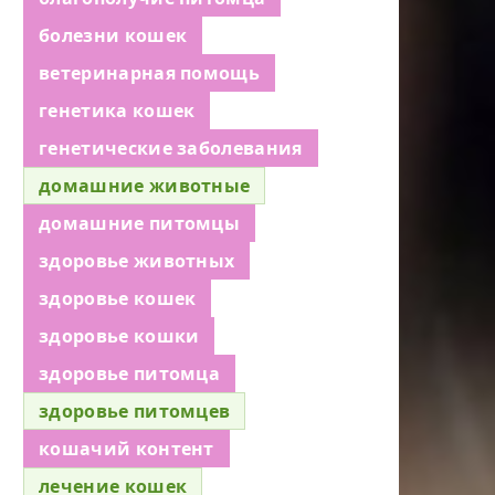
болезни кошек
ветеринарная помощь
генетика кошек
генетические заболевания
домашние животные
домашние питомцы
здоровье животных
здоровье кошек
здоровье кошки
здоровье питомца
здоровье питомцев
кошачий контент
лечение кошек