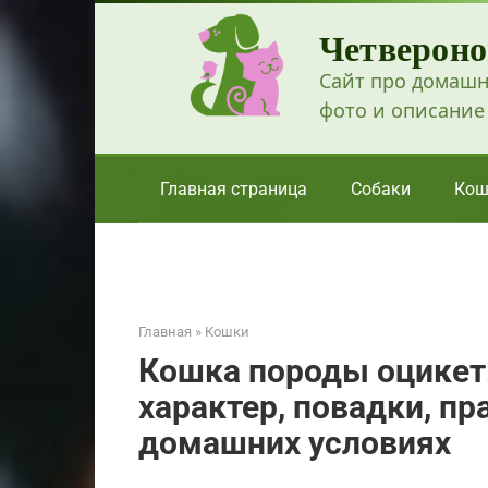
Перейти
Четвероно
к
контенту
Сайт про домашн
фото и описание
Главная страница
Собаки
Кош
Главная
»
Кошки
Кошка породы оцикет:
характер, повадки, п
домашних условиях