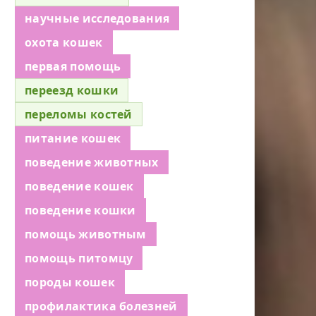
научные исследования
охота кошек
первая помощь
переезд кошки
переломы костей
питание кошек
поведение животных
поведение кошек
поведение кошки
помощь животным
помощь питомцу
породы кошек
профилактика болезней