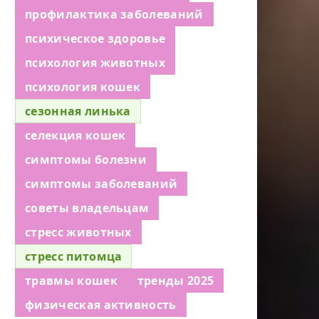
профилактика заболеваний
психическое здоровье
психология животных
психология кошек
сезонная линька
селекция кошек
симптомы болезни
симптомы заболеваний
советы владельцам
стресс животных
стресс питомца
травмы кошек
тренды 2025
физическая активность