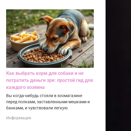
Как выбрать корм для собаки и не
потратить деньги зря: простой гид для
каждого хозяина
Вы когда-нибудь стояли в зоомагазине
перед полками, заставленными мешками и
банками, и чувствовали легкую
Информация