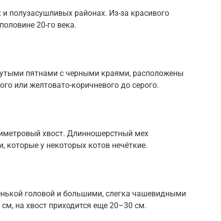
х и полузасушливых районах. Из-за красивого
половине 20-го века.
нутыми пятнами с черными краями, расположены
лого или желтовато-коричневого до серого.
нтиметровый хвост. Длинношерстный мех
 которые у некоторых котов нечёткие.
енькой головой и большими, слегка чашевидными
 см, на хвост приходится еще 20–30 см.