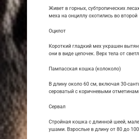
Живет в горных, субтропических леса
меха на онциллу охотились во второй 
Оцилот
Короткий гладкий мех украшен вытя
они в виде цепочек. Верх тела от свет
Пампасская кошка (колоколо)
В длину около 60 см, включая 30-са
сероватый с коричневыми отметинами,
Сервал
Стройная кошка с длинной шеей, мал
ушами. Взрослые в длину от 80 до 100