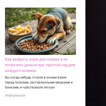
Как выбрать корм для собаки и не
потратить деньги зря: простой гид для
каждого хозяина
Вы когда-нибудь стояли в зоомагазине
перед полками, заставленными мешками и
банками, и чувствовали легкую
Информация