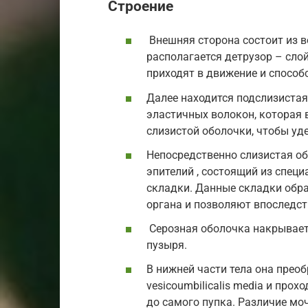
Строение
Внешняя сторона состоит из в
располагается детрузор – сл
приходят в движение и спосо
Далее находится подслизистая
эластичных волокон, котора
слизистой оболочки, чтобы уд
Непосредственно слизистая об
эпителий , состоящий из спец
складки. Данные складки обра
органа и позволяют впоследст
Серозная оболочка накрывает
пузыря.
В нижней части тела она преоб
vesicoumbilicalis media и про
до самого пупка. Различие мо