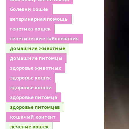
болезни кошек
ветеринарная помощь
генетика кошек
генетические заболевания
домашние животные
домашние питомцы
здоровье животных
здоровье кошек
здоровье кошки
здоровье питомца
здоровье питомцев
кошачий контент
лечение кошек