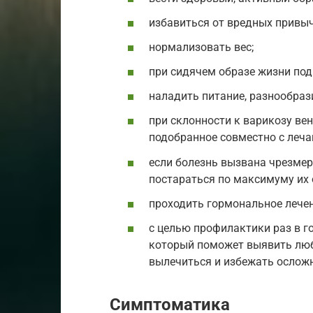
избавиться от вредных привыч
нормализовать вес;
при сидячем образе жизни по
наладить питание, разнообра
при склонности к варикозу вен
подобранное совместно с леч
если болезнь вызвана чрезме
постараться по максимуму их 
проходить гормональное лече
с целью профилактики раз в г
который поможет выявить люб
вылечиться и избежать ослож
Симптоматика