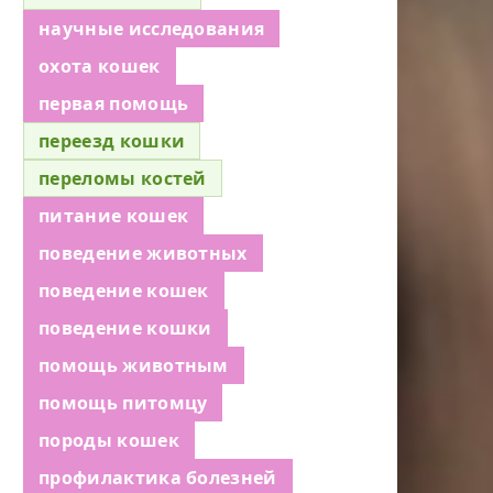
научные исследования
охота кошек
первая помощь
переезд кошки
переломы костей
питание кошек
поведение животных
поведение кошек
поведение кошки
помощь животным
помощь питомцу
породы кошек
профилактика болезней