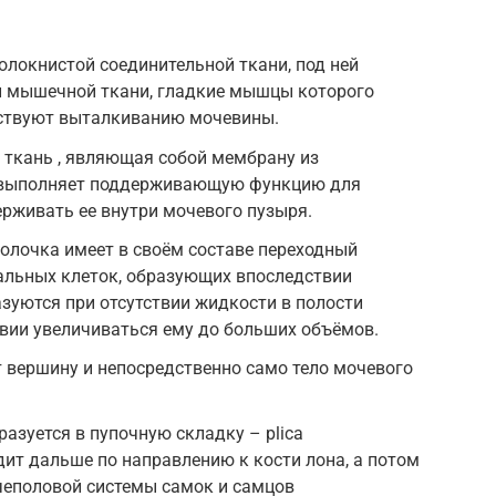
олокнистой соединительной ткани, под ней
ой мышечной ткани, гладкие мышцы которого
бствуют выталкиванию мочевины.
 ткань , являющая собой мембрану из
я выполняет поддерживающую функцию для
ерживать ее внутри мочевого пузыря.
олочка имеет в своём составе переходный
иальных клеток, образующих впоследствии
зуются при отсутствии жидкости в полости
вии увеличиваться ему до больших объёмов.
 вершину и непосредственно само тело мочевого
разуется в пупочную складку – plica
ходит дальше по направлению к кости лона, а потом
чеполовой системы самок и самцов