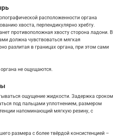
ырь
топографической расположенности органа
ованию хвоста, перпендикулярно хребту.
анет противоположная хвосту сторона ладони. В
цами должна чувствоваться мягкая
но разлитая в границах органа, при этом сами
 органа не ощущаются.
ны
атываться ощущение жидкости. Задержка сроком
щаться под пальцами уплотнением, размером
стенции напоминающий мягкую резину, с
его размера с более твёрдой консистенцией –