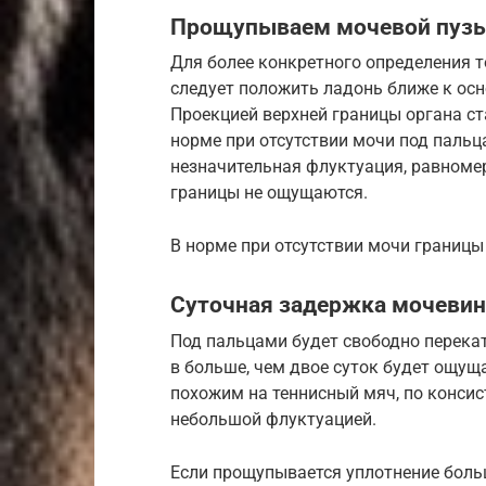
Прощупываем мочевой пуз
Для более конкретного определения 
следует положить ладонь ближе к осн
Проекцией верхней границы органа ст
норме при отсутствии мочи под паль
незначительная флуктуация, равномер
границы не ощущаются.
В норме при отсутствии мочи границы
Суточная задержка мочеви
Под пальцами будет свободно перек
в больше, чем двое суток будет ощу
похожим на теннисный мяч, по конси
небольшой флуктуацией.
Если прощупывается уплотнение больш