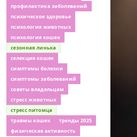
профилактика заболеваний
психическое здоровье
психология животных
психология кошек
сезонная линька
селекция кошек
симптомы болезни
симптомы заболеваний
советы владельцам
стресс животных
стресс питомца
травмы кошек
тренды 2025
физическая активность