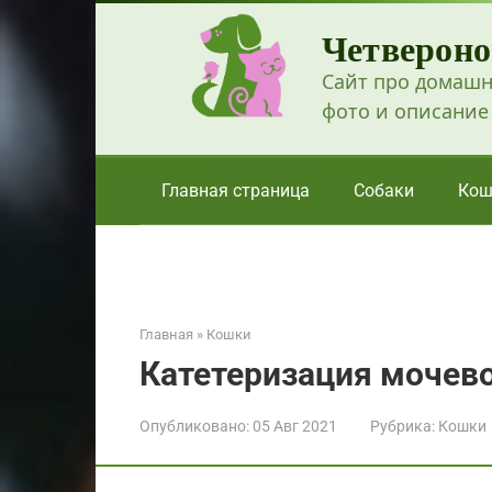
Перейти
Четвероно
к
контенту
Сайт про домашн
фото и описание
Главная страница
Собаки
Кош
Главная
»
Кошки
Катетеризация мочево
Опубликовано:
05 Авг 2021
Рубрика:
Кошки