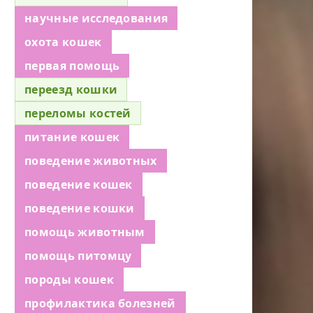
научные исследования
охота кошек
первая помощь
переезд кошки
переломы костей
питание кошек
поведение животных
поведение кошек
поведение кошки
помощь животным
помощь питомцу
породы кошек
профилактика болезней