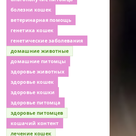
болезни кошек
ветеринарная помощь
генетика кошек
генетические заболевания
домашние животные
домашние питомцы
здоровье животных
здоровье кошек
здоровье кошки
здоровье питомца
здоровье питомцев
кошачий контент
лечение кошек