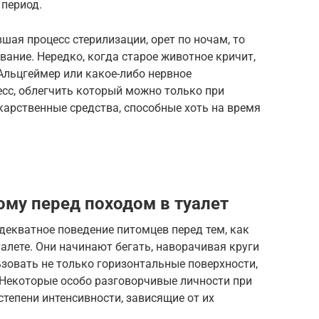
 период.
шая процесс стерилизации, орет по ночам, то
евание. Нередко, когда старое животное кричит,
 Альцгеймер или какое-либо нервное
сс, облегчить который можно только при
карственные средства, способные хоть на время
ому перед походом в туалет
декватное поведение питомцев перед тем, как
уалете. Они начинают бегать, наворачивая круги
ьзовать не только горизонтальные поверхности,
 Некоторые особо разговорчивые личности при
тепени интенсивности, зависящие от их