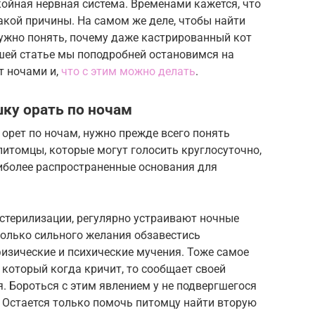
ойная нервная система. Временами кажется, что
какой причины. На самом же деле, чтобы найти
нужно понять, почему даже кастрированный кот
шей статье мы поподробней остановимся на
т ночами и,
что с этим можно делать
.
ку орать по ночам
орет по ночам, нужно прежде всего понять
питомцы, которые могут голосить круглосуточно,
Наиболее распространенные основания для
стерилизации, регулярно устраивают ночные
только сильного желания обзавестись
изические и психические мучения. Тоже самое
 который когда кричит, то сообщает своей
я. Бороться с этим явлением у не подвергшегося
 Остается только помочь питомцу найти вторую