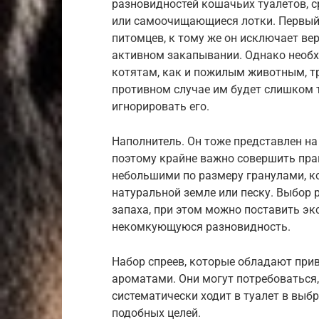
разновидностей кошачьих туалетов, 
или самоочищающиеся лотки. Первый
питомцев, к тому же он исключает ве
активном закапывании. Однако необх
котятам, как и пожилым животным, тр
противном случае им будет слишком т
игнорировать его.
Наполнитель. Он тоже представлен на
поэтому крайне важно совершить пра
небольшими по размеру гранулами, ко
натуральной земле или песку. Выбор 
запаха, при этом можно поставить э
некомкующуюся разновидность.
Набор спреев, которые обладают пр
ароматами. Они могут потребоваться,
систематически ходит в туалет в выб
подобных целей.