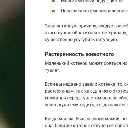
Мочекаменный недуг, цистит.
Повышенная эмоциональность
Зная истинную причину, следует разо
этого лучше обратиться к ветеринару
существенно усугубить ситуацию.
Растерянность животного
Маленький котёнок может бояться но
туалет.
Если вы недавно завели котёнка, то, с
растерянным, так как для него это н
мяуканья перед туалетом вполне обос
знает, куда ему ходить, когда захотел
Когда малыш был со своей мамой, все
она. Если же котёнок отлучён от собс