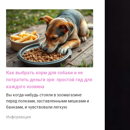
Как выбрать корм для собаки и не
потратить деньги зря: простой гид для
каждого хозяина
Вы когда-нибудь стояли в зоомагазине
перед полками, заставленными мешками и
банками, и чувствовали легкую
Информация