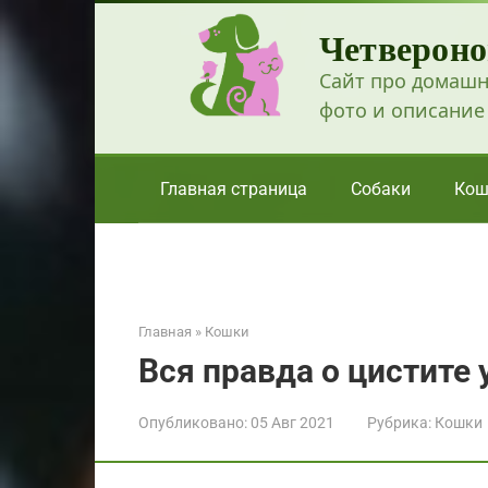
Перейти
Четвероно
к
контенту
Сайт про домашн
фото и описание
Главная страница
Собаки
Кош
Главная
»
Кошки
Вся правда о цистите 
Опубликовано:
05 Авг 2021
Рубрика:
Кошки