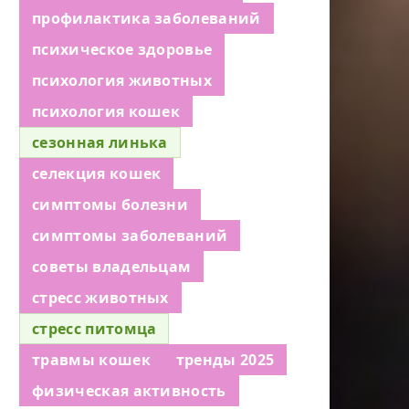
профилактика заболеваний
психическое здоровье
психология животных
психология кошек
сезонная линька
селекция кошек
симптомы болезни
симптомы заболеваний
советы владельцам
стресс животных
стресс питомца
травмы кошек
тренды 2025
физическая активность