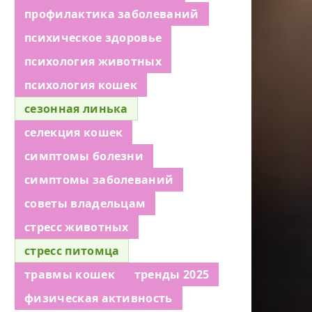
профилактика заболеваний
психическое здоровье
психология животных
психология кошек
сезонная линька
селекция кошек
симптомы болезни
симптомы заболеваний
советы владельцам
стресс животных
стресс питомца
травмы кошек
тренды 2025
физическая активность