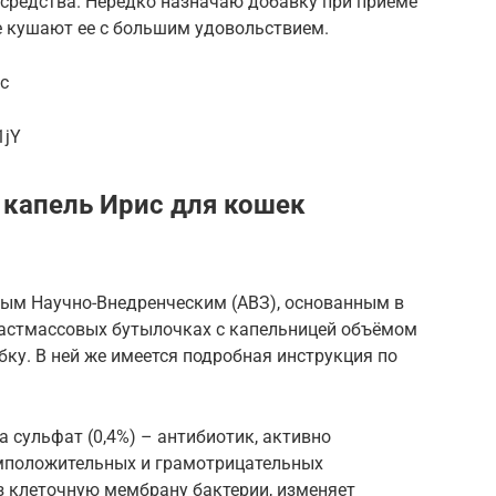
средства. Нередко назначаю добавку при приеме
е кушают ее с большим удовольствием.
0c
1jY
 капель Ирис для кошек
ным Научно-Внедренческим (АВЗ), основанным в
пластмассовых бутылочках с капельницей объёмом
бку. В ней же имеется подробная инструкция по
сульфат (0,4%) – антибиотик, активно
мположительных и грамотрицательных
з клеточную мембрану бактерии, изменяет