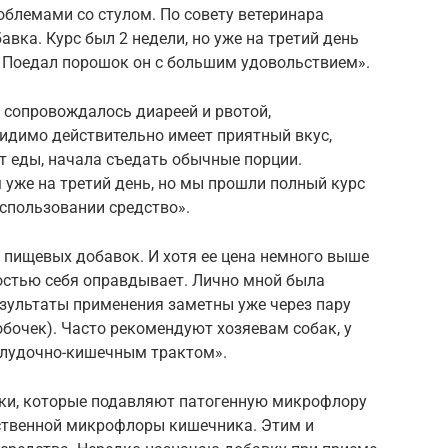
роблемами со стулом. По совету ветеринара
вка. Курс был 2 недели, но уже на третий день
. Поедал порошок он с большим удовольствием».
 сопровождалось диареей и рвотой,
идимо действительно имеет приятный вкус,
т еды, начала съедать обычные порции.
уже на третий день, но мы прошли полный курс
использовании средство».
 пищевых добавок. И хотя ее цена немного выше
ностью себя оправдывает. Лично мной была
зультаты применения заметны уже через пару
обочек). Часто рекомендуют хозяевам собак, у
лудочно-кишечным трактом».
ки, которые подавляют патогенную микрофлору
ственной микрофлоры кишечника. Этим и