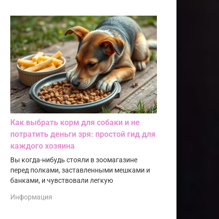
Как выбрать корм для собаки и не
потратить деньги зря: простой гид для
каждого хозяина
Вы когда-нибудь стояли в зоомагазине
перед полками, заставленными мешками и
банками, и чувствовали легкую
Информация