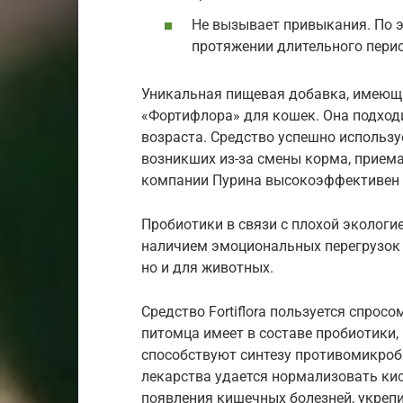
Не вызывает привыкания. По э
протяжении длительного перио
Уникальная пищевая добавка, имеюща
«Фортифлора» для кошек. Она подход
возраста. Средство успешно использ
возникших из-за смены корма, приема
компании Пурина высокоэффективен 
Пробиотики в связи с плохой экологи
наличием эмоциональных перегрузок 
но и для животных.
Средство Fortiflora пользуется спро
питомца имеет в составе пробиотики,
способствуют синтезу противомикроб
лекарства удается нормализовать ки
появления кишечных болезней, укреп