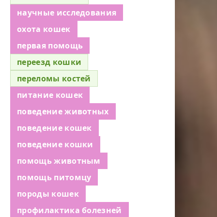
научные исследования
охота кошек
первая помощь
переезд кошки
переломы костей
питание кошек
поведение животных
поведение кошек
поведение кошки
помощь животным
помощь питомцу
породы кошек
профилактика болезней