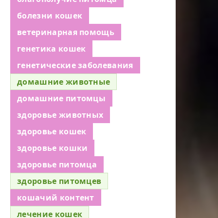
болезни кошек
ветеринарная помощь
генетика кошек
генетические заболевания
домашние животные
домашние питомцы
здоровье животных
здоровье кошек
здоровье кошки
здоровье питомца
здоровье питомцев
кошачий контент
лечение кошек