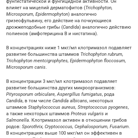
фунгистатической и фунгицидной активности. Он
влияет на мицелий дерматофитов (
Trichophyton,
Microsporum, Epidermophyton
) аналогично
гризеофульвину, его действие на почкующиеся
дрожжеподобные грибы (
Candida
) аналогично действию
полиенов (амфотерицина В и нистатина).
В концентрациях ниже 1 мкг/мл клотримазол подавляет
развитие большинства штаммов
Trichophyton rubrum,
Trichophyton mentcigrophytes, Epidermophyton floccosum,
Microsporum canis
.
В концентрации 3 мкг/мл клотримазол подавляет
развитие большинства других микроорганизмов:
Pityrosporum orbiculare, Aspergillus fumigatus
, рода
Candida
, в том числе
Candida albicans
, некоторых
штаммов
Staphylococcus aureus, Streptococcus pyogenes
,
a также некоторых штаммов
Proteus vulgaris
и
Salmonella
. Клотримазол активен в отношении грибов
родов:
Sporothrix, Cryptococcus, Cephalosporium, Fusarium
.
В концентрациях выше 100 мкг/мл он эффективен в