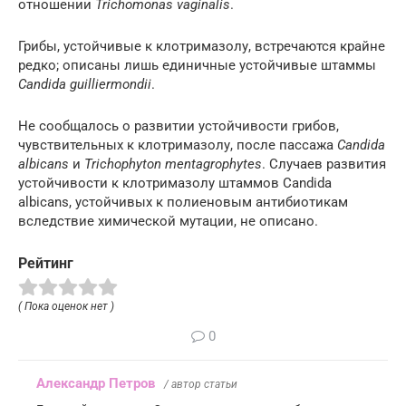
отношении
Trichomonas vaginalis
.
Грибы, устойчивые к клотримазолу, встречаются крайне
редко; описаны лишь единичные устойчивые штаммы
Candida guilliermondii
.
Не сообщалось о развитии устойчивости грибов,
чувствительных к клотримазолу, после пассажа
Candida
albicans
и
Trichophyton mentagrophytes
. Случаев развития
устойчивости к клотримазолу штаммов Candida
albicans, устойчивых к полиеновым антибиотикам
вследствие химической мутации, не описано.
Рейтинг
( Пока оценок нет )
0
Александр Петров
/ автор статьи