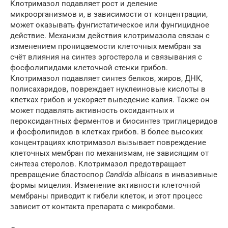
Клотримазол подавляет рост и деление
микроорганизмов и, в зависимости от концентрации,
может оказывать фунгистатическое или фунгицидное
действие. Механизм действия клотримазола связан с
изменением проницаемости клеточных мембран за
счёт влияния на синтез эргостерола и связывания с
фосфолипидами клеточной стенки грибов.
Клотримазол подавляет синтез белков, жиров, ДНК,
полисахаридов, повреждает нуклеиновые кислоты в
клетках грибов и ускоряет выведение калия. Также он
может подавлять активность оксидантных и
пероксидантных ферментов и биосинтез триглицеридов
и фосфолипидов в клетках грибов. В более высоких
концентрациях клотримазол вызывает повреждение
клеточных мембран по механизмам, не зависящим от
синтеза стеролов. Клотримазол предотвращает
превращение бластоспор
Candida albicans
в инвазивные
формы мицелия. Изменение активности клеточной
мембраны приводит к гибели клеток, и этот процесс
зависит от контакта препарата с микробами.