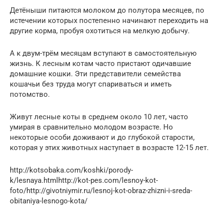
Детёныши питаются молоком до полутора месяцев, по
истечении которых постепенно начинают переходить на
другие корма, пробуя охотиться на мелкую добычу.
А к двум-трём месяцам вступают в самостоятельную
жизнь. К лесным котам часто пристают одичавшие
домашние кошки. Эти представители семейства
кошачьи без труда могут спариваться и иметь
потомство.
Живут лесные коты в среднем около 10 лет, часто
умирая в сравнительно молодом возрасте. Но
некоторые особи доживают и до глубокой старости,
которая у этих животных наступает в возрасте 12-15 лет.
http://kotsobaka.com/koshki/porody-
k/lesnaya.htmlhttp://kot-pes.com/lesnoy-kot-
foto/http://givotniymir.ru/lesnoj-kot-obraz-zhizni-i-sreda-
obitaniya-lesnogo-kota/