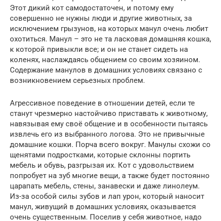
Этот дикий кот самодостаточен, и потому ему
совершенно не нужны люди и другие животных, за
исключением грызунов, на которых манул очень любит
охотиться. Манул – это не та ласковая домашняя кошка,
к которой привыкли все; и он не станет сидеть на
коленях, наслаждаясь общением со своим хозяином.
Содержание манулов в домашних условиях связано с
возникновением серьезных проблем.
Агрессивное поведение в отношении детей, если те
станут чрезмерно настойчиво приставать к животному,
навязывая ему своё общение и в особенности пытаясь
извлечь его из выбранного логова. Это не привычные
домашние кошки. Порча всего вокруг. Манулы схожи со
щенятами подростками, которые склонны портить
мебель и обувь, разгрызая их. Кот с удовольствием
попробует на зуб многие вещи, а также будет постоянно
царапать мебель, стены, занавески и даже линолеум.
Из-за особой силы зубов и лап урон, который наносит
манул, живущий в домашних условиях, оказывается
очень существенным. Поселив у себя животное, надо