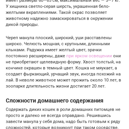
имеет размеры 60—65 см, максимальный вес — 5—7 кг.
У хищника светло-серая шерсть, украшенная бело-
желтыми вкраплениями. Такой окрас позволяет
животному надежно замаскироваться в окружении
дикой природы.
Череп манула плоский, широкий, уши расставлены
широко. Челюсть мощная, с крупными, длинными
клыками. Радужка имеет желтый цвет, зрачки
постоянно расширены, даже
при ярком освещении
они
не приобретают щелевидную форму. Хвост толстый, на
кончике окрашен в темный цвет. Кошка не мяукает, а
создает фыркающий, урчащий звук, иногда похожий на
лай. В неволе животное может прожить около 10 лет, в
зоопарке длительность жизни достигает 20 лет.
Сложности домашнего содержания
Содержать диких кошек в роли домашних питомцев не
просто и далеко не всегда оправдано. Решившись
завести манула у себя дома, надо быть готовым к ряду
сложностей, которые возникнут при таком соседстве.