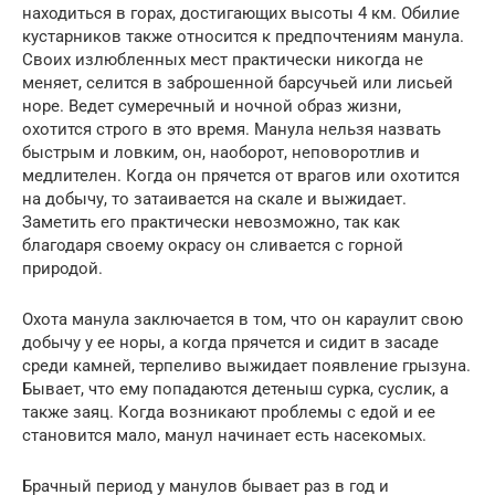
находиться в горах, достигающих высоты 4 км. Обилие
кустарников также относится к предпочтениям манула.
Своих излюбленных мест практически никогда не
меняет, селится в заброшенной барсучьей или лисьей
норе. Ведет сумеречный и ночной образ жизни,
охотится строго в это время. Манула нельзя назвать
быстрым и ловким, он, наоборот, неповоротлив и
медлителен. Когда он прячется от врагов или охотится
на добычу, то затаивается на скале и выжидает.
Заметить его практически невозможно, так как
благодаря своему окрасу он сливается с горной
природой.
Охота манула заключается в том, что он караулит свою
добычу у ее норы, а когда прячется и сидит в засаде
среди камней, терпеливо выжидает появление грызуна.
Бывает, что ему попадаются детеныш сурка, суслик, а
также заяц. Когда возникают проблемы с едой и ее
становится мало, манул начинает есть насекомых.
Брачный период у манулов бывает раз в год и