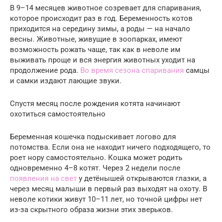
В 9–14 месяцев животное созревает для спаривания,
которое происходит раз в год. Беременность котов
приходится на середину зимы, а роды — на начало
весны. Животные, живущие в зоопарках, имеют
возможность рожать чаще, так как в неволе им
выживать проще и вся энергия животных уходит на
продолжение рода.
Во время сезона спаривания
самцы
и самки издают лающие звуки.
Спустя месяц после рождения котята начинают
охотиться самостоятельно
Беременная кошечка подыскивает логово для
потомства. Если она не находит ничего подходящего, то
роет нору самостоятельно. Кошка может родить
одновременно 4–8 котят. Через 2 недели после
появления на свет
у детёнышей открываются глазки, а
через месяц малыши в первый раз выходят на охоту. В
неволе котики живут 10–11 лет, но точной цифры нет
из-за скрытного образа жизни этих зверьков.