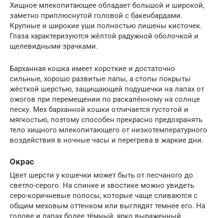
Хищное млекопитающее обладает большой и широкой,
заметно приплюснутой головой с бакенбардами.
Крупные и широкие уши полностью лишены кисточек.
Глаза характеризуются жёлтой радужной оболочкой и
щелевидными зрачками.
Барханная кошка имеет короткие и достаточно
сильные, хорошо развитые лапы, а стопы покрыты
жёсткой шерстью, защищающей подушечки на лапах от
ожогов при перемещении по раскалённому на солнце
песку. Мех барханной кошки отличается густотой и
мягкостью, поэтому способен прекрасно предохранять
тело хищного млекопитающего от низкотемпературного
воздействия в ночные часы и перегрева в жаркие дни.
Окрас
Цвет шерсти у кошечки может быть от песчаного до
светло-серого. На спинке и хвостике можно увидеть
серо-коричневые полосы, которые чаще сливаются с
общим меховым оттенком или выглядят темнее его. На
голове и лапах более тёмный, ярко выраженный