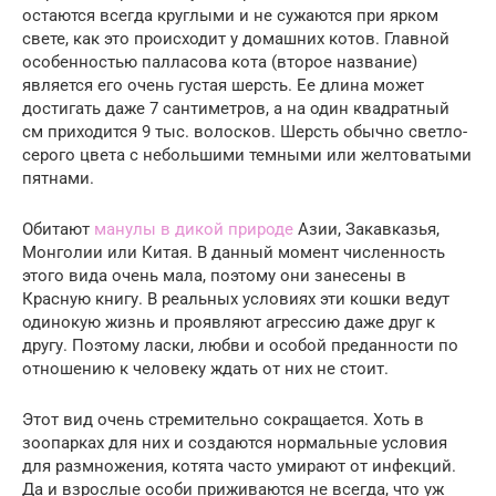
остаются всегда круглыми и не сужаются при ярком
свете, как это происходит у домашних котов. Главной
особенностью палласова кота (второе название)
является его очень густая шерсть. Ее длина может
достигать даже 7 сантиметров, а на один квадратный
см приходится 9 тыс. волосков. Шерсть обычно светло-
серого цвета с небольшими темными или желтоватыми
пятнами.
Обитают
манулы в дикой природе
Азии, Закавказья,
Монголии или Китая. В данный момент численность
этого вида очень мала, поэтому они занесены в
Красную книгу. В реальных условиях эти кошки ведут
одинокую жизнь и проявляют агрессию даже друг к
другу. Поэтому ласки, любви и особой преданности по
отношению к человеку ждать от них не стоит.
Этот вид очень стремительно сокращается. Хоть в
зоопарках для них и создаются нормальные условия
для размножения, котята часто умирают от инфекций.
Да и взрослые особи приживаются не всегда, что уж