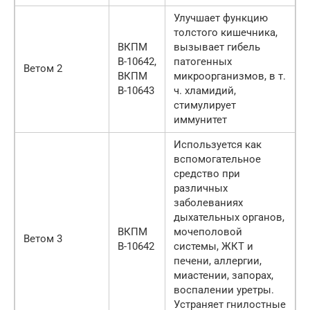
Улучшает функцию
толстого кишечника,
ВКПМ
вызывает гибель
В-10642,
патогенных
Ветом 2
ВКПМ
микроорганизмов, в т.
В-10643
ч. хламидий,
стимулирует
иммунитет
Используется как
вспомогательное
средство при
различных
заболеваниях
дыхательных органов,
ВКПМ
мочеполовой
Ветом 3
В-10642
системы, ЖКТ и
печени, аллергии,
миастении, запорах,
воспалении уретры.
Устраняет гнилостные