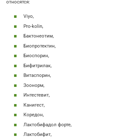
относятся:
Viyo,
Pro-kolin,
Бактонеотим,
Биопротектин,
Биоспорин,
Бифитрилак,
Витаспорин,
Зоонорм,
Интестевит,
Канигест,
Коредон,
Лактобифадол форте,
Лактобифит,