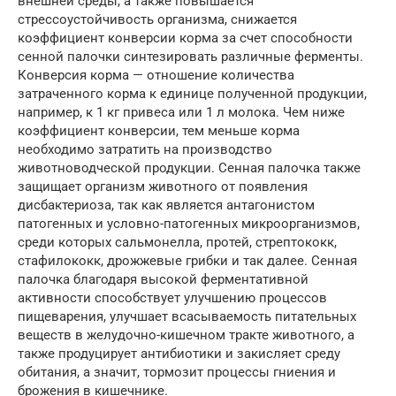
внешней среды, а также повышается
стрессоустойчивость организма, снижается
коэффициент конверсии корма за счет способности
сенной палочки синтезировать различные ферменты.
Конверсия корма — отношение количества
затраченного корма к единице полученной продукции,
например, к 1 кг привеса или 1 л молока. Чем ниже
коэффициент конверсии, тем меньше корма
необходимо затратить на производство
животноводческой продукции. Сенная палочка также
защищает организм животного от появления
дисбактериоза, так как является антагонистом
патогенных и условно-патогенных микроорганизмов,
среди которых сальмонелла, протей, стрептококк,
стафилококк, дрожжевые грибки и так далее. Сенная
палочка благодаря высокой ферментативной
активности способствует улучшению процессов
пищеварения, улучшает всасываемость питательных
веществ в желудочно-кишечном тракте животного, а
также продуцирует антибиотики и закисляет среду
обитания, а значит, тормозит процессы гниения и
брожения в кишечнике.