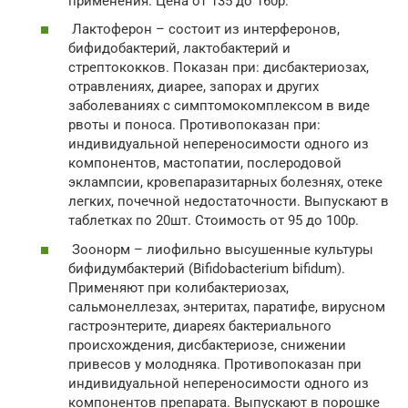
применения. Цена от 135 до 160р.
Лактоферон – состоит из интерферонов,
бифидобактерий, лактобактерий и
стрептококков. Показан при: дисбактериозах,
отравлениях, диарее, запорах и других
заболеваниях с симптомокомплексом в виде
рвоты и поноса. Противопоказан при:
индивидуальной непереносимости одного из
компонентов, мастопатии, послеродовой
эклампсии, кровепаразитарных болезнях, отеке
легких, почечной недостаточности. Выпускают в
таблетках по 20шт. Стоимость от 95 до 100р.
Зоонорм – лиофильно высушенные культуры
бифидумбактерий (Bifidobacterium bifidum).
Применяют при колибактериозах,
сальмонеллезах, энтеритах, паратифе, вирусном
гастроэнтерите, диареях бактериального
происхождения, дисбактериозе, снижении
привесов у молодняка. Противопоказан при
индивидуальной непереносимости одного из
компонентов препарата. Выпускают в порошке