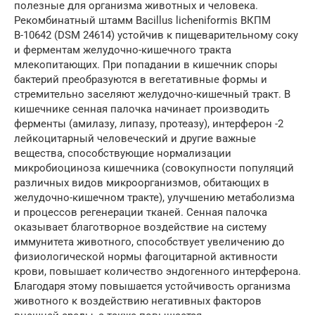
полезные для организма животных и человека.
Рекомбинатный штамм Bacillus licheniformis ВКПМ
В-10642 (DSM 24614) устойчив к пищеварительному соку
и ферментам желудочно-кишечного тракта
млекопитающих. При попадании в кишечник споры
бактерий преобразуются в вегетативные формы и
стремительно заселяют желудочно-кишечный тракт. В
кишечнике сенная палочка начинает производить
ферменты (амилазу, липазу, протеазу), интерферон -2
лейкоцитарный человеческий и другие важные
вещества, способствующие нормализации
микробиоциноза кишечника (совокупности популяций
различных видов микроорганизмов, обитающих в
желудочно-кишечном тракте), улучшению метаболизма
и процессов регенерации тканей. Сенная палочка
оказывает благотворное воздействие на систему
иммунитета животного, способствует увеличению до
физиологической нормы фагоцитарной активности
крови, повышает количество эндогенного интерферона.
Благодаря этому повышается устойчивость организма
животного к воздействию негативных факторов