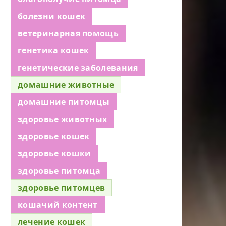
болезни кошек
ветеринарная помощь
генетика кошек
генетические заболевания
домашние животные
домашние питомцы
здоровье животных
здоровье кошек
здоровье кошки
здоровье питомца
здоровье питомцев
кошачий контент
лечение кошек