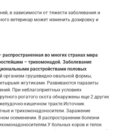
ней, в зависимости от тяжести заболевания и
ного ветеринар может изменить дозировку и
– распространенная во многих странах мира
ростейшим – трихомонадой. Заболевание
циональными расстройствами половых
й организм грушевидно-овальной формы,
четырьмя жгутиками. Развиваются паразиты
ений. При неблагоприятных условиях
рупного рогатого скота обнаружены еще 2 других
желудочно-кишечном тракте.Источник
тные и трихомонадоносители. Заражение
нном осеменении. В распространении болезни
ихомонадоносителям.У больных коров и телок