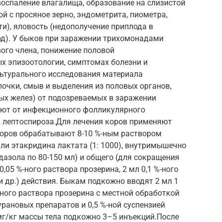
оспаление влагалища, образование на слизистой
й с просяное зерно, эндометрита, пиометра,
ти), яловость (недополучение приплода в
од). У быков при заражении трихомонадами
ого члена, понижение половой
х эпизоотологии, симптомах болезни и
льтурального исследования материала
очки, смыв и выделения из половых органов,
ых желез) от подозреваемых в заражении
ют от инфекционного фолликулярного
 и лептоспироза.Для лечения коров применяют
коров обрабатывают 8-10 %-ным раствором
ли этакридина лактата (1: 1000), внутримышечно
азола по 80-150 мл) и общего (для сокращения
,05 %-ного раствора прозерина, 2 мл 0,1 %-ного
 др.) действия. Быкам подкожно вводят 2 мл 1
-ного раствора прозерина с местной обработкой
рановых препаратов и 0,5 %-ной суспензией
мг/кг массы тела подкожно 3–5 инъекций.После