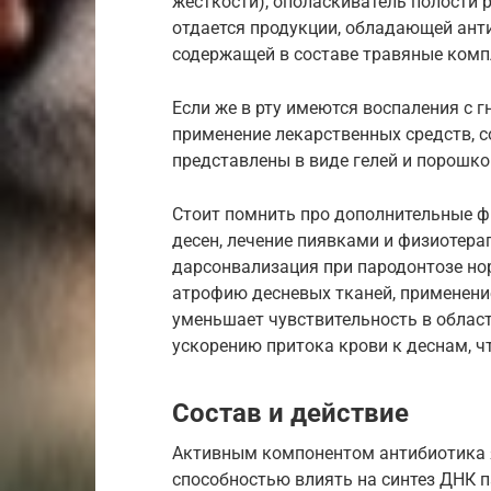
жесткости), ополаскиватель полости р
отдается продукции, обладающей ант
содержащей в составе травяные комп
Если же в рту имеются воспаления с 
применение лекарственных средств, 
представлены в виде гелей и порошко
Стоит помнить про дополнительные ф
десен, лечение пиявками и физиотера
дарсонвализация при пародонтозе но
атрофию десневых тканей, применени
уменьшает чувствительность в област
ускорению притока крови к деснам, ч
Состав и действие
Активным компонентом антибиотика 
способностью влиять на синтез ДНК п