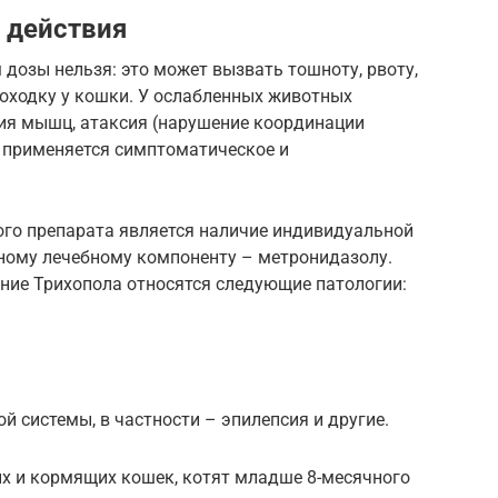
 действия
дозы нельзя: это может вызвать тошноту, рвоту,
походку у кошки. У ослабленных животных
я мышц, атаксия (нарушение координации
, применяется симптоматическое и
го препарата является наличие индивидуальной
ному лечебному компоненту – метронидазолу.
ание Трихопола относятся следующие патологии:
й системы, в частности – эпилепсия и другие.
х и кормящих кошек, котят младше 8-месячного