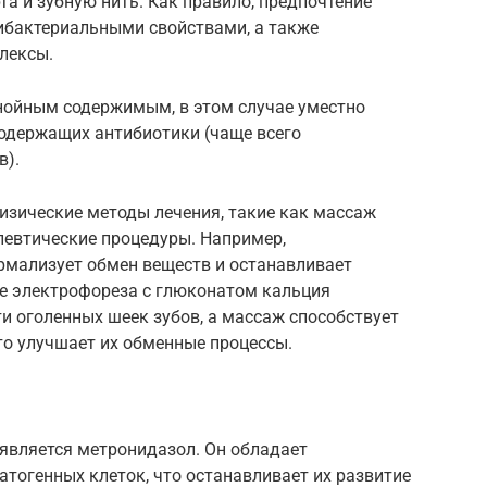
та и зубную нить. Как правило, предпочтение
ибактериальными свойствами, а также
лексы.
гнойным содержимым, в этом случае уместно
содержащих антибиотики (чаще всего
в).
изические методы лечения, такие как массаж
певтические процедуры. Например,
рмализует обмен веществ и останавливает
е электрофореза с глюконатом кальция
и оголенных шеек зубов, а массаж способствует
то улучшает их обменные процессы.
является метронидазол. Он обладает
атогенных клеток, что останавливает их развитие