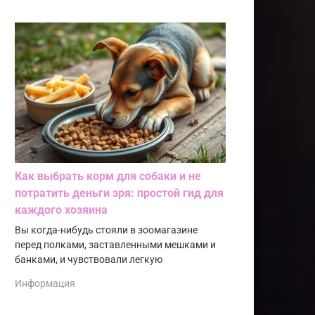
Как выбрать корм для собаки и не
потратить деньги зря: простой гид для
каждого хозяина
Вы когда-нибудь стояли в зоомагазине
перед полками, заставленными мешками и
банками, и чувствовали легкую
Информация