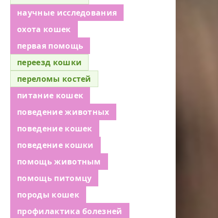
научные исследования
охота кошек
первая помощь
переезд кошки
переломы костей
питание кошек
поведение животных
поведение кошек
поведение кошки
помощь животным
помощь питомцу
породы кошек
профилактика болезней