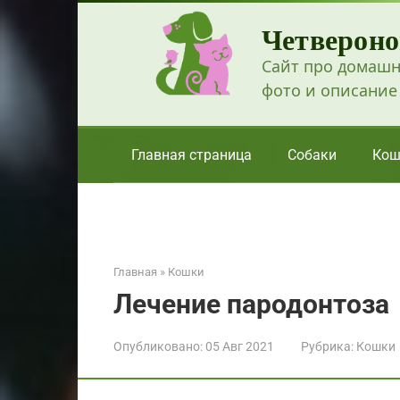
Перейти
Четвероно
к
контенту
Сайт про домашн
фото и описание
Главная страница
Собаки
Кош
Главная
»
Кошки
Лечение пародонтоза
Опубликовано:
05 Авг 2021
Рубрика:
Кошки