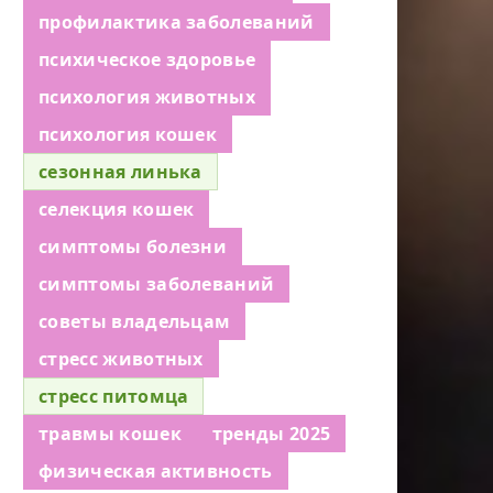
профилактика заболеваний
психическое здоровье
психология животных
психология кошек
сезонная линька
селекция кошек
симптомы болезни
симптомы заболеваний
советы владельцам
стресс животных
стресс питомца
травмы кошек
тренды 2025
физическая активность