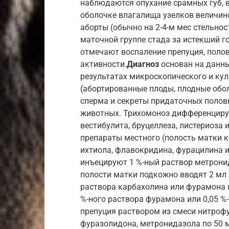
наблюдаются опухание срамных губ, в
оболочке влагалища узелков величино
аборты (обычно на 2-4-м мес стельнос
маточной группе стада за истекший г
отмечают воспаление препуция, полов
активности.
Диагноз
основан на данны
результатах микроскопического и ку
(абортированные плоды, плодные обол
сперма и секреты придаточных полов
животных. Трихомоноз дифференциру
вестибулита, бруцеллеза, листериоза
препараты местного (полость матки 
ихтиола, флавокридина, фурацилина и
инъецируют 1 %-ный раствор метронид
полости матки подкожно вводят 2 мл 0
раствора карбахолина или фурамона и
%-ного раствора фурамона или 0,05 %
препуция раствором из смеси нитрофу
фуразолидона, метронидазола по 50 