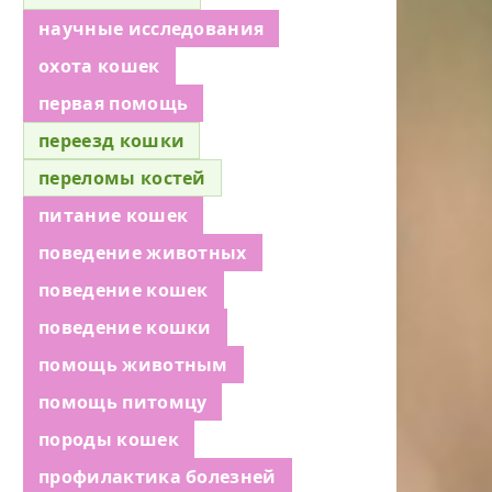
научные исследования
охота кошек
первая помощь
переезд кошки
переломы костей
питание кошек
поведение животных
поведение кошек
поведение кошки
помощь животным
помощь питомцу
породы кошек
профилактика болезней