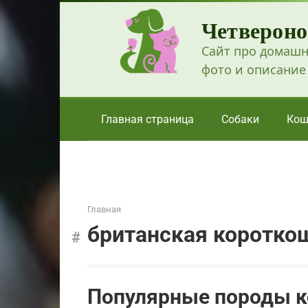
Перейти
Четвероно
к
контенту
Сайт про домашн
фото и описание
Главная страница
Собаки
Кош
Главная
британская коротко
Популярные породы к