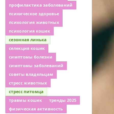
профилактика заболеваний
психическое здоровье
психология животных
психология кошек
сезонная линька
селекция кошек
симптомы болезни
симптомы заболеваний
советы владельцам
стресс животных
стресс питомца
травмы кошек
тренды 2025
физическая активность