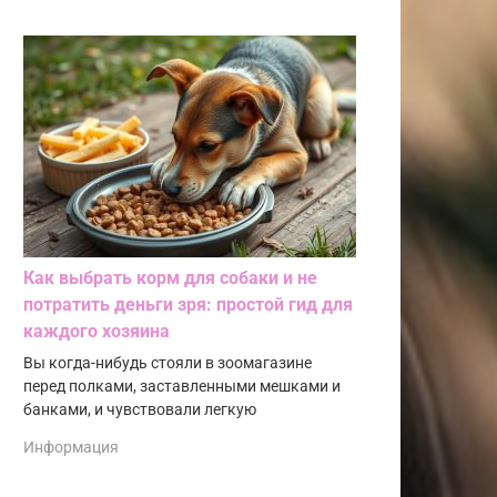
Как выбрать корм для собаки и не
потратить деньги зря: простой гид для
каждого хозяина
Вы когда-нибудь стояли в зоомагазине
перед полками, заставленными мешками и
банками, и чувствовали легкую
Информация