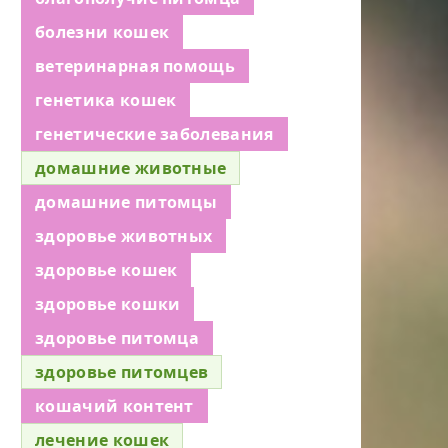
болезни кошек
ветеринарная помощь
генетика кошек
генетические заболевания
домашние животные
домашние питомцы
здоровье животных
здоровье кошек
здоровье кошки
здоровье питомца
здоровье питомцев
кошачий контент
лечение кошек