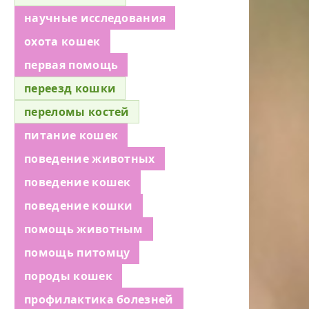
научные исследования
охота кошек
первая помощь
переезд кошки
переломы костей
питание кошек
поведение животных
поведение кошек
поведение кошки
помощь животным
помощь питомцу
породы кошек
профилактика болезней