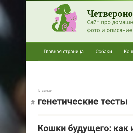
Перейти
Четвероно
к
контенту
Сайт про домашн
фото и описание
Главная страница
Собаки
Кош
Главная
генетические тесты
Кошки будущего: как 