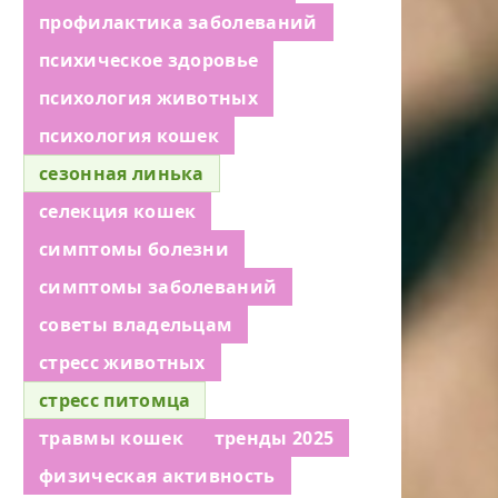
профилактика заболеваний
психическое здоровье
психология животных
психология кошек
сезонная линька
селекция кошек
симптомы болезни
симптомы заболеваний
советы владельцам
стресс животных
стресс питомца
травмы кошек
тренды 2025
физическая активность