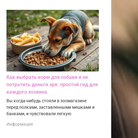
Как выбрать корм для собаки и не
потратить деньги зря: простой гид для
каждого хозяина
Вы когда-нибудь стояли в зоомагазине
перед полками, заставленными мешками и
банками, и чувствовали легкую
Информация