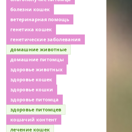
болезни кошек
ветеринарная помощь
генетика кошек
генетические заболевания
домашние животные
домашние питомцы
здоровье животных
здоровье кошек
здоровье кошки
здоровье питомца
здоровье питомцев
кошачий контент
лечение кошек