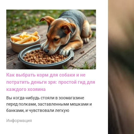
Как выбрать корм для собаки и не
потратить деньги зря: простой гид для
каждого хозяина
Вы когда-нибудь стояли в зоомагазине
перед полками, заставленными мешками и
банками, и чувствовали легкую
Информация