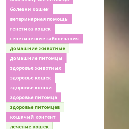
болезни кошек
ветеринарная помощь
генетика кошек
генетические заболевания
домашние животные
домашние питомцы
здоровье животных
здоровье кошек
здоровье кошки
здоровье питомца
здоровье питомцев
кошачий контент
лечение кошек