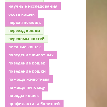
научные исследования
охота кошек
первая помощь
переезд кошки
переломы костей
питание кошек
поведение животных
поведение кошек
поведение кошки
помощь животным
помощь питомцу
породы кошек
профилактика болезней