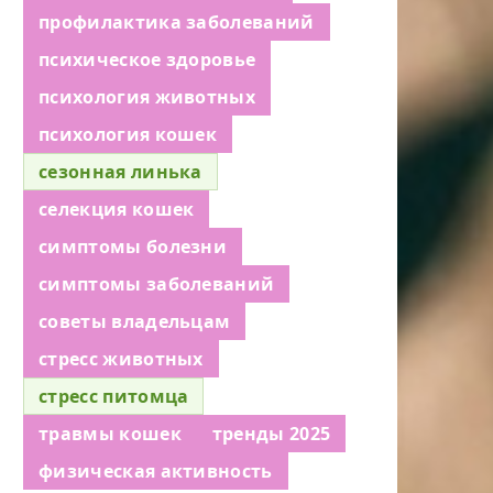
профилактика заболеваний
психическое здоровье
психология животных
психология кошек
сезонная линька
селекция кошек
симптомы болезни
симптомы заболеваний
советы владельцам
стресс животных
стресс питомца
травмы кошек
тренды 2025
физическая активность