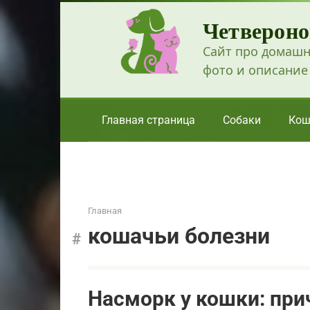
Перейти
Четвероно
к
контенту
Сайт про домашн
фото и описание
Главная страница
Собаки
Кош
Главная
кошачьи болезни
Насморк у кошки: при