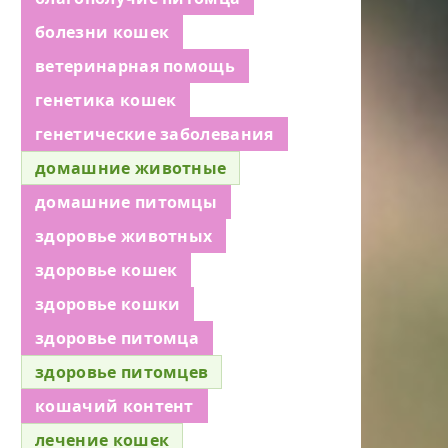
болезни кошек
ветеринарная помощь
генетика кошек
генетические заболевания
домашние животные
домашние питомцы
здоровье животных
здоровье кошек
здоровье кошки
здоровье питомца
здоровье питомцев
кошачий контент
лечение кошек