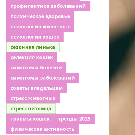
профилактика заболеваний
психическое здоровье
психология животных
психология кошек
сезонная линька
селекция кошек
симптомы болезни
симптомы заболеваний
советы владельцам
стресс животных
стресс питомца
травмы кошек
тренды 2025
физическая активность