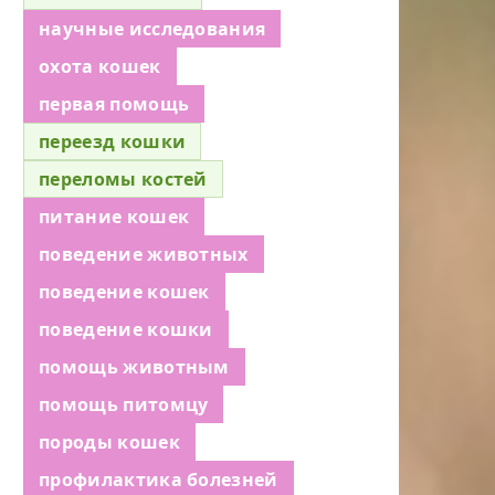
научные исследования
охота кошек
первая помощь
переезд кошки
переломы костей
питание кошек
поведение животных
поведение кошек
поведение кошки
помощь животным
помощь питомцу
породы кошек
профилактика болезней