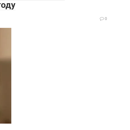
году
0