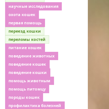
научные исследования
охота кошек
первая помощь
переезд кошки
переломы костей
питание кошек
поведение животных
поведение кошек
поведение кошки
помощь животным
помощь питомцу
породы кошек
профилактика болезней