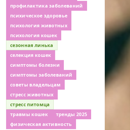
профилактика заболеваний
психическое здоровье
психология животных
психология кошек
сезонная линька
селекция кошек
симптомы болезни
симптомы заболеваний
советы владельцам
стресс животных
стресс питомца
травмы кошек
тренды 2025
физическая активность