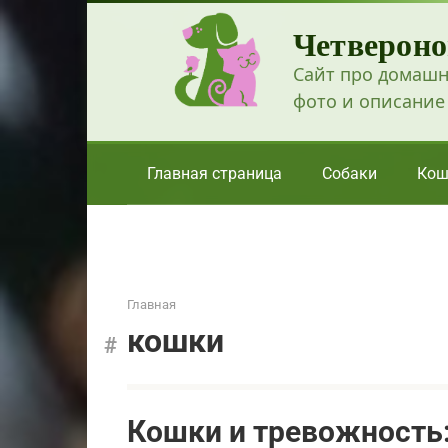
Перейти
Четвероно
к
контенту
Сайт про домашн
фото и описание
Главная страница
Собаки
Кош
Главная
кошки
Кошки и тревожность