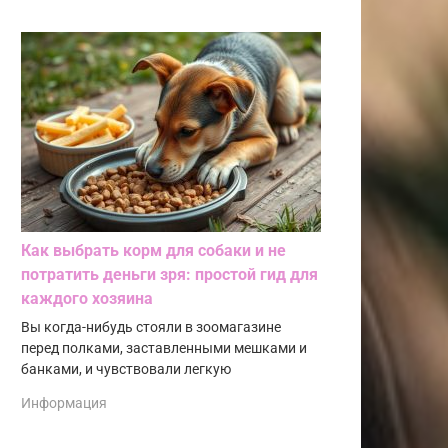
Как выбрать корм для собаки и не
потратить деньги зря: простой гид для
каждого хозяина
Вы когда-нибудь стояли в зоомагазине
перед полками, заставленными мешками и
банками, и чувствовали легкую
Информация