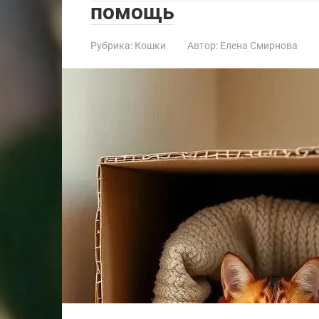
помощь
Рубрика:
Кошки
Автор:
Елена Смирнова