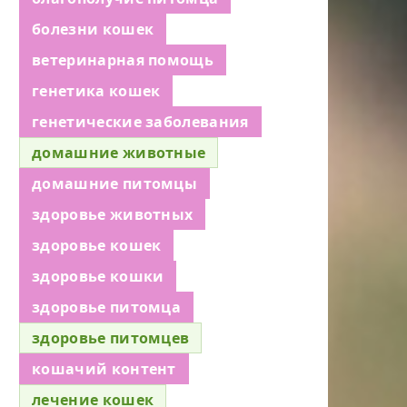
болезни кошек
ветеринарная помощь
генетика кошек
генетические заболевания
домашние животные
домашние питомцы
здоровье животных
здоровье кошек
здоровье кошки
здоровье питомца
здоровье питомцев
кошачий контент
лечение кошек