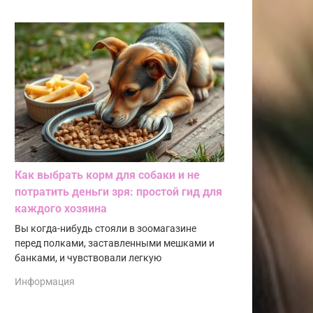
Как выбрать корм для собаки и не
потратить деньги зря: простой гид для
каждого хозяина
Вы когда-нибудь стояли в зоомагазине
перед полками, заставленными мешками и
банками, и чувствовали легкую
Информация