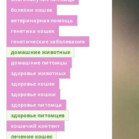
болезни кошек
ветеринарная помощь
генетика кошек
генетические заболевания
домашние животные
домашние питомцы
здоровье животных
здоровье кошек
здоровье кошки
здоровье питомца
здоровье питомцев
кошачий контент
лечение кошек