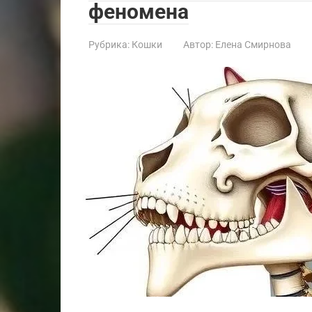
феномена
Рубрика:
Кошки
Автор:
Елена Смирнова