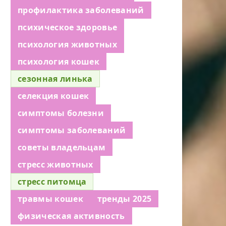
профилактика заболеваний
психическое здоровье
психология животных
психология кошек
сезонная линька
селекция кошек
симптомы болезни
симптомы заболеваний
советы владельцам
стресс животных
стресс питомца
травмы кошек
тренды 2025
физическая активность