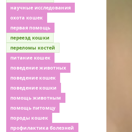
научные исследования
охота кошек
первая помощь
переезд кошки
переломы костей
питание кошек
поведение животных
поведение кошек
поведение кошки
помощь животным
помощь питомцу
породы кошек
профилактика болезней