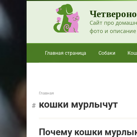
Перейти
Четвероно
к
контенту
Сайт про домашн
фото и описание
Главная страница
Собаки
Кош
Главная
кошки мурлычут
Почему кошки мурлык