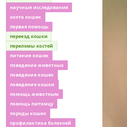
научные исследования
охота кошек
первая помощь
переезд кошки
переломы костей
питание кошек
поведение животных
поведение кошек
поведение кошки
помощь животным
помощь питомцу
породы кошек
профилактика болезней