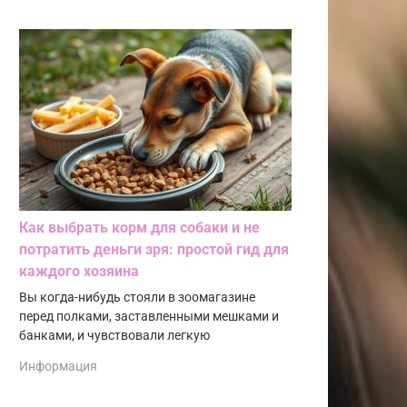
Как выбрать корм для собаки и не
потратить деньги зря: простой гид для
каждого хозяина
Вы когда-нибудь стояли в зоомагазине
перед полками, заставленными мешками и
банками, и чувствовали легкую
Информация