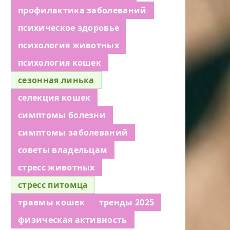
профилактика заболеваний
психическое здоровье
психология животных
психология кошек
сезонная линька
селекция кошек
симптомы болезни
симптомы заболеваний
советы владельцам
стресс животных
стресс питомца
травмы кошек
тренды 2025
физическая активность