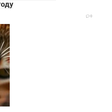
году
0