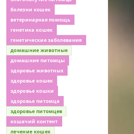
болезни кошек
ветеринарная помощь
генетика кошек
генетические заболевания
домашние животные
домашние питомцы
здоровье животных
здоровье кошек
здоровье кошки
здоровье питомца
здоровье питомцев
кошачий контент
лечение кошек