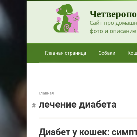
Перейти
Четвероно
к
контенту
Сайт про домашн
фото и описание
Главная страница
Собаки
Кош
Главная
лечение диабета
Диабет у кошек: симп