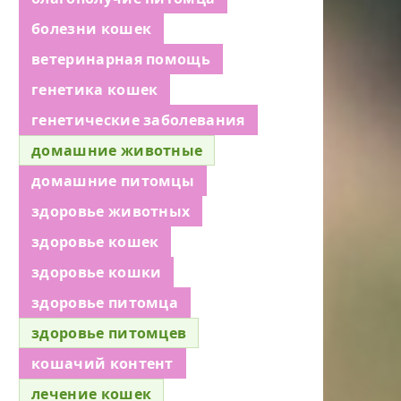
болезни кошек
ветеринарная помощь
генетика кошек
генетические заболевания
домашние животные
домашние питомцы
здоровье животных
здоровье кошек
здоровье кошки
здоровье питомца
здоровье питомцев
кошачий контент
лечение кошек