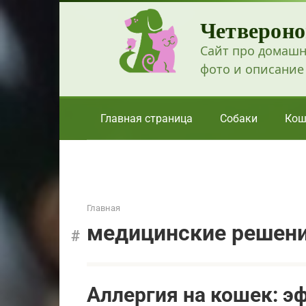
Перейти
Четвероно
к
контенту
Сайт про домашн
фото и описание
Главная страница
Собаки
Кош
Главная
медицинские решен
Аллергия на кошек: 