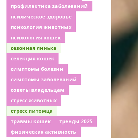
профилактика заболеваний
психическое здоровье
психология животных
психология кошек
сезонная линька
селекция кошек
симптомы болезни
симптомы заболеваний
советы владельцам
стресс животных
стресс питомца
травмы кошек
тренды 2025
физическая активность