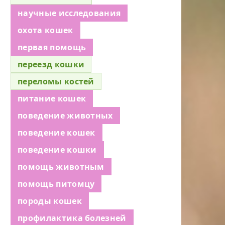
научные исследования
охота кошек
первая помощь
переезд кошки
переломы костей
питание кошек
поведение животных
поведение кошек
поведение кошки
помощь животным
помощь питомцу
породы кошек
профилактика болезней