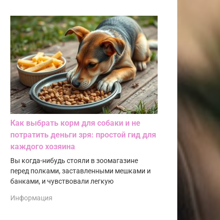
Как выбрать корм для собаки и не
потратить деньги зря: простой гид для
каждого хозяина
Вы когда-нибудь стояли в зоомагазине
перед полками, заставленными мешками и
банками, и чувствовали легкую
Информация