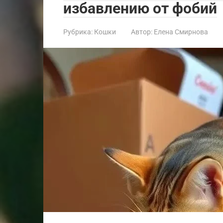
избавлению от фобий
Рубрика:
Кошки
Автор:
Елена Смирнова