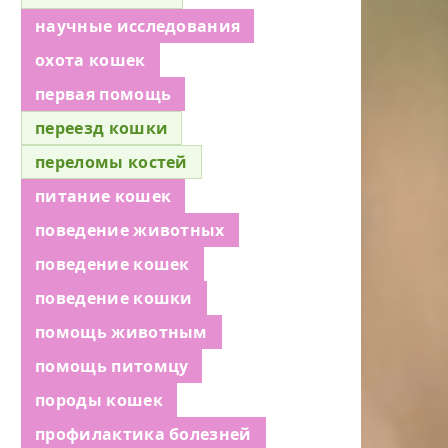
научные исследования
охота кошек
первая помощь
переезд кошки
переломы костей
питание кошек
поведение животных
поведение кошек
поведение кошки
помощь животным
помощь питомцу
породы кошек
профилактика болезней