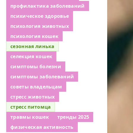
профилактика заболеваний
психическое здоровье
психология животных
психология кошек
сезонная линька
селекция кошек
симптомы болезни
симптомы заболеваний
советы владельцам
стресс животных
стресс питомца
травмы кошек
тренды 2025
физическая активность