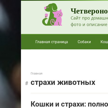
Перейти
Четвероно
к
контенту
Сайт про домашн
фото и описание
Главная страница
Собаки
Кош
Главная
страхи животных
Кошки и страхи: полн