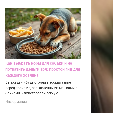
Как выбрать корм для собаки и не
потратить деньги зря: простой гид для
каждого хозяина
Вы когда-нибудь стояли в зоомагазине
перед полками, заставленными мешками и
банками, и чувствовали легкую
Информация