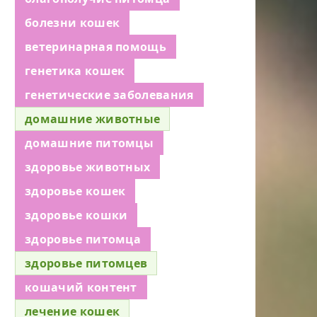
болезни кошек
ветеринарная помощь
генетика кошек
генетические заболевания
домашние животные
домашние питомцы
здоровье животных
здоровье кошек
здоровье кошки
здоровье питомца
здоровье питомцев
кошачий контент
лечение кошек