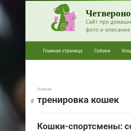
Перейти
Четвероно
к
контенту
Сайт про домашн
фото и описание
Главная страница
Собаки
Кош
Главная
тренировка кошек
Кошки-спортсмены: с