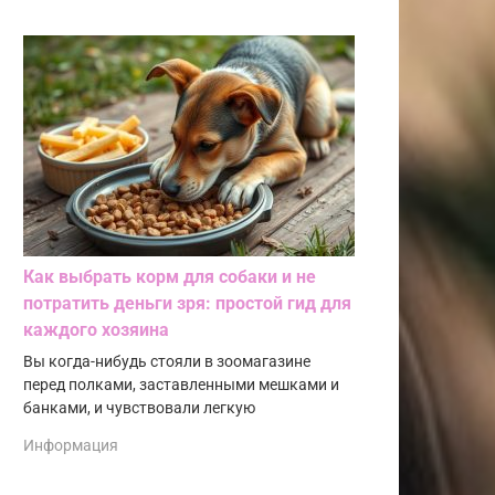
Как выбрать корм для собаки и не
потратить деньги зря: простой гид для
каждого хозяина
Вы когда-нибудь стояли в зоомагазине
перед полками, заставленными мешками и
банками, и чувствовали легкую
Информация