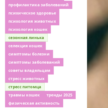
профилактика заболеваний
психическое здоровье
психология животных
психология кошек
сезонная линька
селекция кошек
симптомы болезни
симптомы заболеваний
советы владельцам
стресс животных
стресс питомца
травмы кошек
тренды 2025
физическая активность