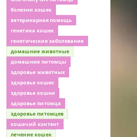
болезни кошек
ветеринарная помощь
генетика кошек
генетические заболевания
домашние животные
домашние питомцы
здоровье животных
здоровье кошек
здоровье кошки
здоровье питомца
здоровье питомцев
кошачий контент
лечение кошек