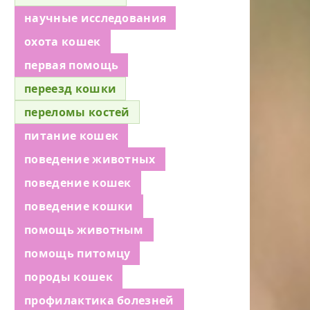
научные исследования
охота кошек
первая помощь
переезд кошки
переломы костей
питание кошек
поведение животных
поведение кошек
поведение кошки
помощь животным
помощь питомцу
породы кошек
профилактика болезней