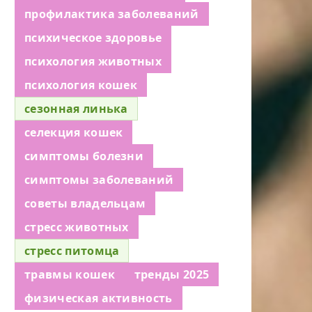
профилактика заболеваний
психическое здоровье
психология животных
психология кошек
сезонная линька
селекция кошек
симптомы болезни
симптомы заболеваний
советы владельцам
стресс животных
стресс питомца
травмы кошек
тренды 2025
физическая активность