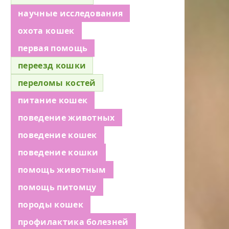
научные исследования
охота кошек
первая помощь
переезд кошки
переломы костей
питание кошек
поведение животных
поведение кошек
поведение кошки
помощь животным
помощь питомцу
породы кошек
профилактика болезней