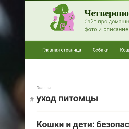
Перейти
Четвероно
к
контенту
Сайт про домашн
фото и описание
Главная страница
Собаки
Кош
Главная
уход питомцы
Кошки и дети: безопа