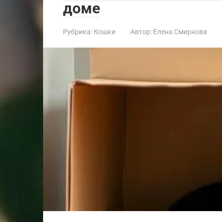
доме
Рубрика:
Кошки
Автор:
Елена Смирнова