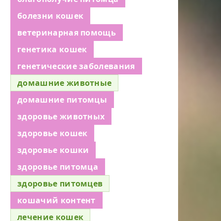
болезни кошек
ветеринарная помощь
генетика кошек
генетические заболевания
домашние животные
домашние питомцы
здоровье животных
здоровье кошек
здоровье кошки
здоровье питомца
здоровье питомцев
кошачий контент
лечение кошек