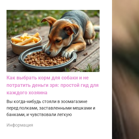
Как выбрать корм для собаки и не
потратить деньги зря: простой гид для
каждого хозяина
Вы когда-нибудь стояли в зоомагазине
перед полками, заставленными мешками и
банками, и чувствовали легкую
Информация