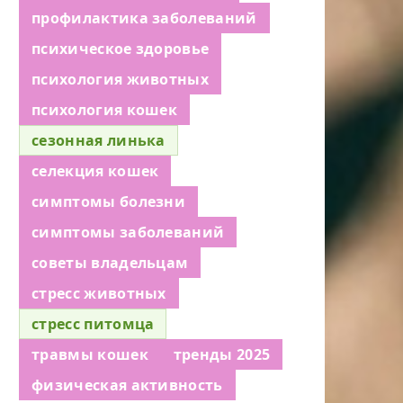
профилактика заболеваний
психическое здоровье
психология животных
психология кошек
сезонная линька
селекция кошек
симптомы болезни
симптомы заболеваний
советы владельцам
стресс животных
стресс питомца
травмы кошек
тренды 2025
физическая активность