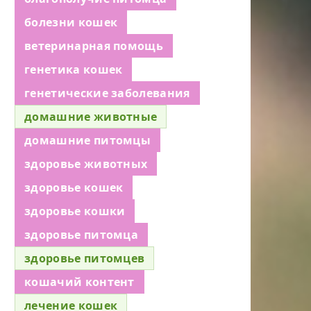
болезни кошек
ветеринарная помощь
генетика кошек
генетические заболевания
домашние животные
домашние питомцы
здоровье животных
здоровье кошек
здоровье кошки
здоровье питомца
здоровье питомцев
кошачий контент
лечение кошек