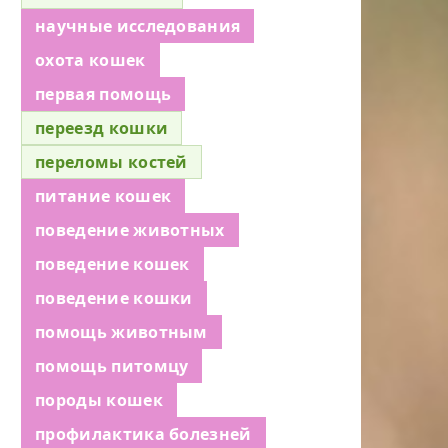
научные исследования
охота кошек
первая помощь
переезд кошки
переломы костей
питание кошек
поведение животных
поведение кошек
поведение кошки
помощь животным
помощь питомцу
породы кошек
профилактика болезней