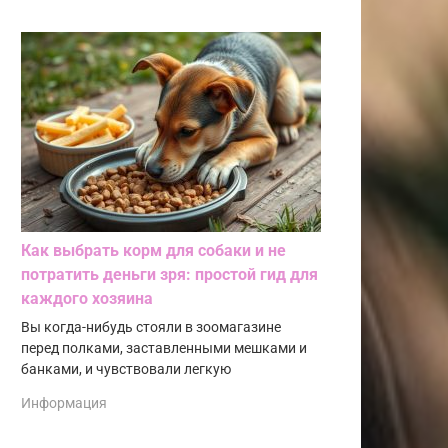
Как выбрать корм для собаки и не
потратить деньги зря: простой гид для
каждого хозяина
Вы когда-нибудь стояли в зоомагазине
перед полками, заставленными мешками и
банками, и чувствовали легкую
Информация