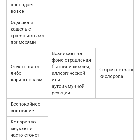
пропадает
вовсе
Одышка и
кашель с
кровянистыми
примесями
Возникает на
фоне отравления
Отек гортани
бытовой химией,
Острая нехватка
либо
аллергической
кислорода
ларингоспазм
или
аутоиммунной
реакции
Беспокойное
состояние
Кот хрипло
мяукает и
часто стонет