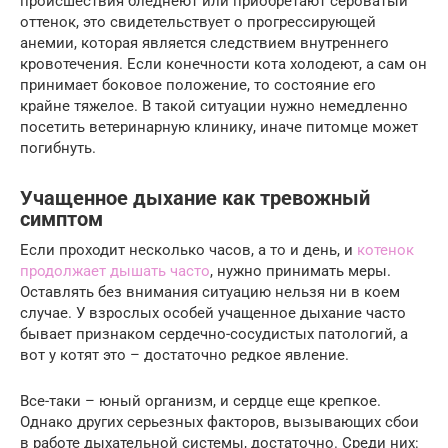
происшествия бледнеют или приобретают сероватый
оттенок, это свидетельствует о прогрессирующей
анемии, которая является следствием внутреннего
кровотечения. Если конечности кота холодеют, а сам он
принимает боковое положение, то состояние его
крайне тяжелое. В такой ситуации нужно немедленно
посетить ветеринарную клинику, иначе питомце может
погибнуть.
Учащенное дыхание как тревожный
симптом
Если проходит несколько часов, а то и день, и
котенок
продолжает дышать часто
, нужно принимать меры.
Оставлять без внимания ситуацию нельзя ни в коем
случае. У взрослых особей учащенное дыхание часто
бывает признаком сердечно-сосудистых патологий, а
вот у котят это – достаточно редкое явление.
Все-таки – юный организм, и сердце еще крепкое.
Однако других серьезных факторов, вызывающих сбои
в работе дыхательной системы, достаточно. Среди них: