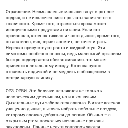
Отравление. Несмышленые малыши тянут в рот все
подряд, и не исключен риск проглатывания чего-то
токсичного. Кроме того, отравиться кроха может
испорченными продуктами питания. Если это
произошло, котенок тяжело и часто дышит, кроме того,
он апатичен, вял, теряет аппетит, не хочет играть.
Нередко присутствуют рвота и жидкий стул. Эти
симптомы особенно опасны, ведь маленький организм
быстро подвергается обезвоживанию, что может
привести к летальному исходу. Котенка нужно
отпаивать водичкой и не медлить с обращением в
ветеринарную клинику.
ОРЗ, ОРВИ. Эти болячки цепляются не только к
человеческим детенышам, но и к кошачьим.
Дыхательные пути забиваются слизью. В итоге котенок
учащенно дышит, пытаясь набрать побольше воздуха,
которому сложно добраться до легких. Обычно – с
открытым ртом, поскольку назальные проходы
закупорены. Данные недуги сопровождаются