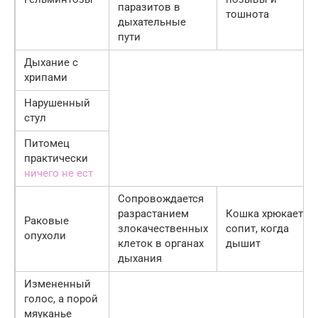
паразитов в
тошнота
дыхательные
пути
Дыхание с
хрипами
Нарушенный
стул
Питомец
практически
ничего не ест
Сопровождается
разрастанием
Кошка хрюкает и
Раковые
злокачественных
сопит, когда
опухоли
клеток в органах
дышит
дыхания
Измененный
голос, а порой
мяуканье