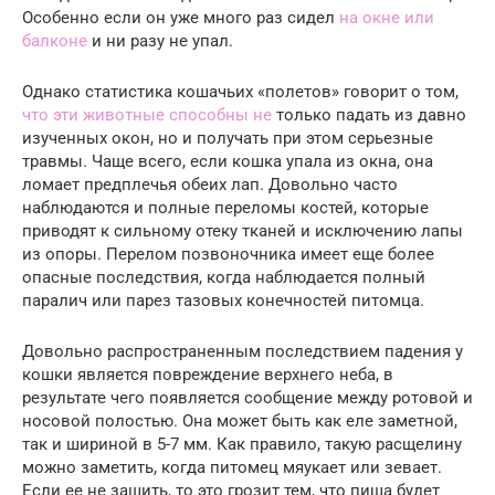
Особенно если он уже много раз сидел
на окне или
балконе
и ни разу не упал.
Однако статистика кошачьих «полетов» говорит о том,
что эти животные способны не
только падать из давно
изученных окон, но и получать при этом серьезные
травмы. Чаще всего, если кошка упала из окна, она
ломает предплечья обеих лап. Довольно часто
наблюдаются и полные переломы костей, которые
приводят к сильному отеку тканей и исключению лапы
из опоры. Перелом позвоночника имеет еще более
опасные последствия, когда наблюдается полный
паралич или парез тазовых конечностей питомца.
Довольно распространенным последствием падения у
кошки является повреждение верхнего неба, в
результате чего появляется сообщение между ротовой и
носовой полостью. Она может быть как еле заметной,
так и шириной в 5-7 мм. Как правило, такую расщелину
можно заметить, когда питомец мяукает или зевает.
Если ее не зашить, то это грозит тем, что пища будет