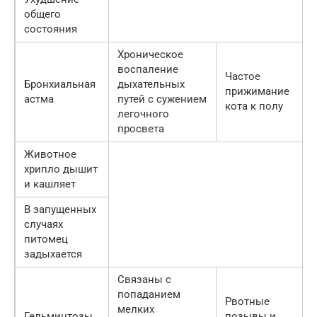
общего
состояния
Хроническое
воспаление
Частое
Бронхиальная
дыхательных
прижимание
астма
путей с сужением
кота к полу
легочного
просвета
Животное
хрипло дышит
и кашляет
В запущенных
случаях
питомец
задыхается
Связаны с
попаданием
Рвотные
мелких
Гельминтозы
позывы и