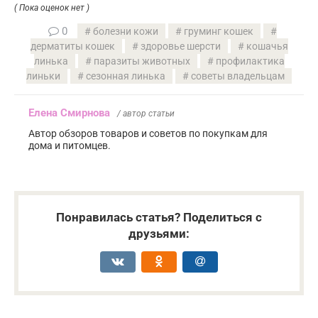
( Пока оценок нет )
0
болезни кожи
груминг кошек
дерматиты кошек
здоровье шерсти
кошачья
линька
паразиты животных
профилактика
линьки
сезонная линька
советы владельцам
Елена Смирнова
/ автор статьи
Автор обзоров товаров и советов по покупкам для
дома и питомцев.
Понравилась статья? Поделиться с
друзьями: