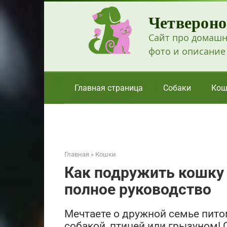
Перейти
Четвероно
к
контенту
Сайт про домашн
фото и описание
Главная страница
Собаки
Кош
Главная
»
Кошки
Как подружить кошку
полное руководство
Мечтаете о дружной семье пито
собакой, птицей или грызуном!