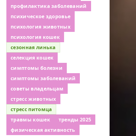
профилактика заболеваний
психическое здоровье
психология животных
психология кошек
сезонная линька
селекция кошек
симптомы болезни
симптомы заболеваний
советы владельцам
стресс животных
стресс питомца
травмы кошек
тренды 2025
физическая активность