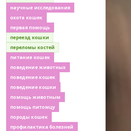
научные исследования
охота кошек
первая помощь
переезд кошки
переломы костей
питание кошек
поведение животных
поведение кошек
поведение кошки
помощь животным
помощь питомцу
породы кошек
профилактика болезней