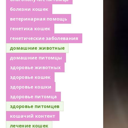
болезни кошек
ветеринарная помощь
генетика кошек
генетические заболевания
домашние животные
домашние питомцы
здоровье животных
здоровье кошек
здоровье кошки
здоровье питомца
здоровье питомцев
кошачий контент
лечение кошек