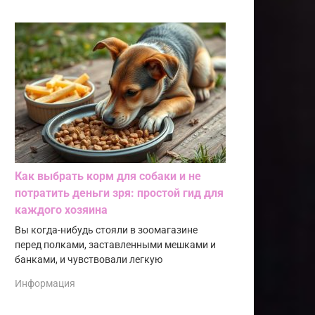
Как выбрать корм для собаки и не
потратить деньги зря: простой гид для
каждого хозяина
Вы когда-нибудь стояли в зоомагазине
перед полками, заставленными мешками и
банками, и чувствовали легкую
Информация