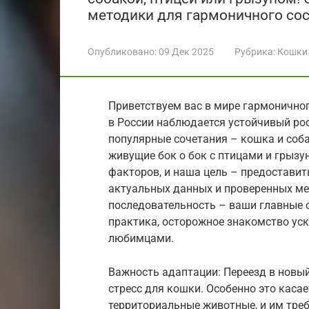
методики для гармоничного со
Опубликовано:
09 Дек 2025
Рубрика:
Кошки
Приветствуем вас в мире гармоничног
в России наблюдается устойчивый ро
популярные сочетания – кошка и соба
живущие бок о бок с птицами и грызу
факторов, и наша цель – предоставит
актуальных данных и проверенных мет
последовательность – ваши главные 
практика, осторожное знакомство ус
любимцами.
Важность адаптации: Переезд в новый
стресс для кошки. Особенно это каса
территориальные животные, и им треб