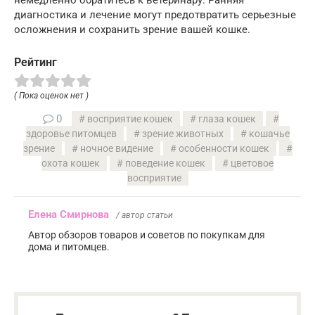
диагностика и лечение могут предотвратить серьезные
осложнения и сохранить зрение вашей кошке.
Рейтинг
( Пока оценок нет )
0
восприятие кошек
глаза кошек
здоровье питомцев
зрение животных
кошачье
зрение
ночное видение
особенности кошек
охота кошек
поведение кошек
цветовое
восприятие
Елена Смирнова
/ автор статьи
Автор обзоров товаров и советов по покупкам для
дома и питомцев.